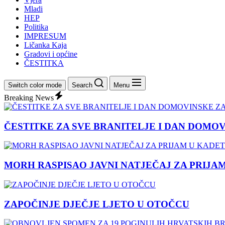
Mladi
HEP
Politika
IMPRESUM
Ličanka Kaja
Gradovi i općine
ČESTITKA
Switch color mode
Search
Menu
Breaking News
ČESTITKE ZA SVE BRANITELJE I DAN DOMO
MORH RASPISAO JAVNI NATJEČAJ ZA PRIJA
ZAPOČINJE DJEČJE LJETO U OTOČCU