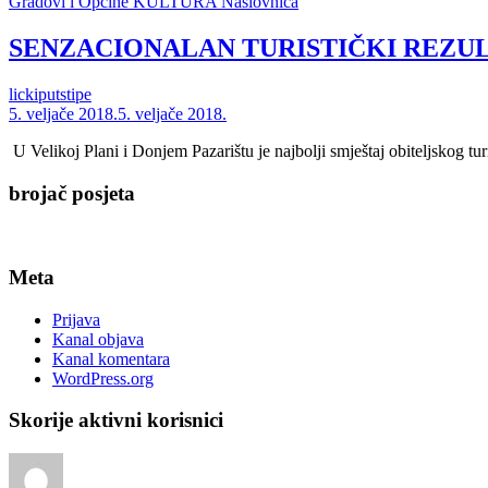
Gradovi i Općine
KULTURA
Naslovnica
SENZACIONALAN TURISTIČKI REZU
lickiputstipe
5. veljače 2018.
5. veljače 2018.
U Velikoj Plani i Donjem Pazarištu je najbolji smještaj obiteljskog
brojač posjeta
Meta
Prijava
Kanal objava
Kanal komentara
WordPress.org
Skorije aktivni korisnici