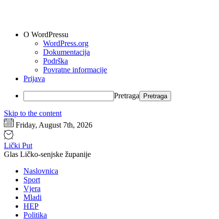
O WordPressu
WordPress.org
Dokumentacija
Podrška
Povratne informacije
Prijava
Pretraga
Skip to the content
Friday, August 7th, 2026
Lički Put
Glas Ličko-senjske županije
Naslovnica
Sport
Vjera
Mladi
HEP
Politika