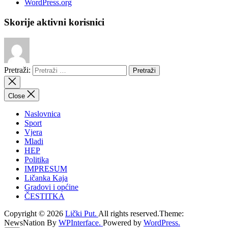
WordPress.org
Skorije aktivni korisnici
Pretraži:
Close
Naslovnica
Sport
Vjera
Mladi
HEP
Politika
IMPRESUM
Ličanka Kaja
Gradovi i općine
ČESTITKA
Copyright © 2026
Lički Put.
All rights reserved.Theme:
NewsNation By
WPInterface.
Powered by
WordPress.