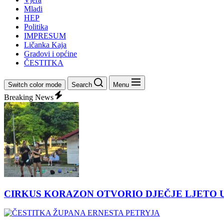
Mladi
HEP
Politika
IMPRESUM
Ličanka Kaja
Gradovi i općine
ČESTITKA
Switch color mode
Search
Menu
Breaking News
CIRKUS KORAZON OTVORIO DJEČJE LJETO 