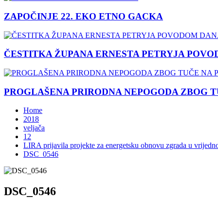
ZAPOČINJE 22. EKO ETNO GACKA
ČESTITKA ŽUPANA ERNESTA PETRYJA POVO
PROGLAŠENA PRIRODNA NEPOGODA ZBOG TU
Home
2018
veljača
12
LIRA prijavila projekte za energetsku obnovu zgrada u vrijedno
DSC_0546
DSC_0546