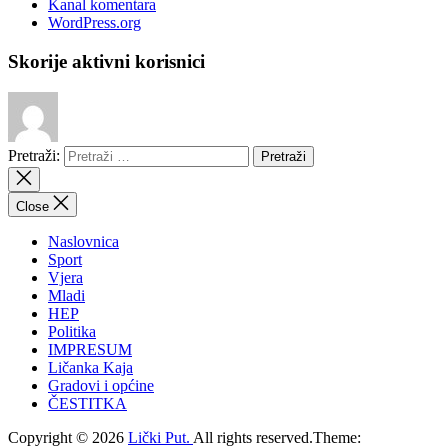
Kanal komentara
WordPress.org
Skorije aktivni korisnici
Pretraži:
Close
Naslovnica
Sport
Vjera
Mladi
HEP
Politika
IMPRESUM
Ličanka Kaja
Gradovi i općine
ČESTITKA
Copyright © 2026
Lički Put.
All rights reserved.Theme: