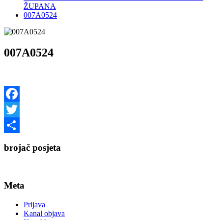
ŽUPANA
007A0524
007A0524
Facebook
Twitter
Share
brojač posjeta
Meta
Prijava
Kanal objava