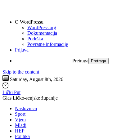
O WordPressu
WordPress.org
Dokumentacija
Podrška
Povratne informacije
Prijava
Pretraga
Skip to the content
Saturday, August 8th, 2026
Lički Put
Glas Ličko-senjske županije
Naslovnica
Sport
Vjera
Mladi
HEP
Politika