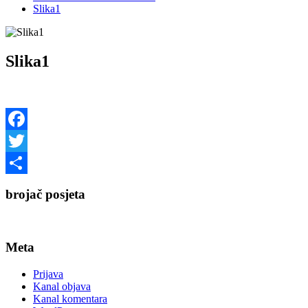
Slika1
Slika1
Facebook
Twitter
Share
brojač posjeta
Meta
Prijava
Kanal objava
Kanal komentara