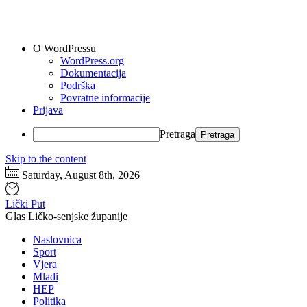
O WordPressu
WordPress.org
Dokumentacija
Podrška
Povratne informacije
Prijava
Pretraga
Skip to the content
Saturday, August 8th, 2026
Lički Put
Glas Ličko-senjske županije
Naslovnica
Sport
Vjera
Mladi
HEP
Politika