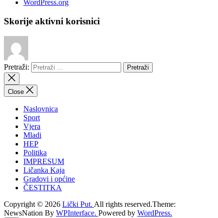
WordPress.org
Skorije aktivni korisnici
Pretraži:
Close
Naslovnica
Sport
Vjera
Mladi
HEP
Politika
IMPRESUM
Ličanka Kaja
Gradovi i općine
ČESTITKA
Copyright © 2026
Lički Put.
All rights reserved.Theme:
NewsNation By
WPInterface.
Powered by
WordPress.