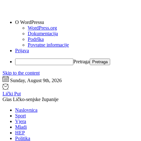
O WordPressu
WordPress.org
Dokumentacija
Podrška
Povratne informacije
Prijava
Pretraga
Skip to the content
Sunday, August 9th, 2026
Lički Put
Glas Ličko-senjske županije
Naslovnica
Sport
Vjera
Mladi
HEP
Politika