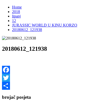
Home
2018
lipanj
12
JURASSIC WORLD U KINU KORZO
20180612_121938
20180612_121938
Facebook
Twitter
Share
brojač posjeta