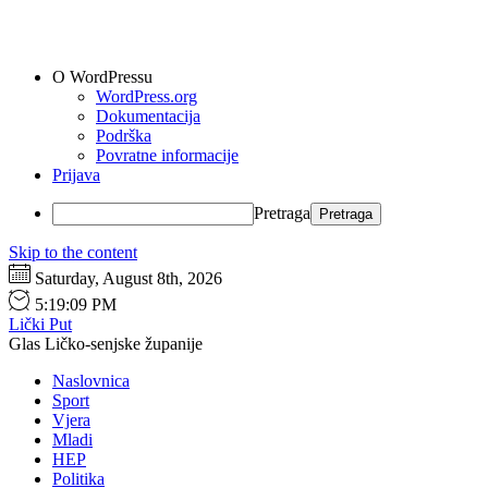
O WordPressu
WordPress.org
Dokumentacija
Podrška
Povratne informacije
Prijava
Pretraga
Skip to the content
Saturday, August 8th, 2026
5:19:10 PM
Lički Put
Glas Ličko-senjske županije
Naslovnica
Sport
Vjera
Mladi
HEP
Politika