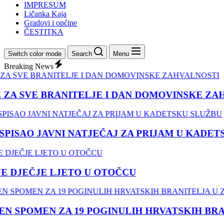
IMPRESUM
Ličanka Kaja
Gradovi i općine
ČESTITKA
Switch color mode
Search
Menu
Breaking News
ZA SVE BRANITELJE I DAN DOMOVINSKE ZAH
ISAO JAVNI NATJEČAJ ZA PRIJAM U KADETS
 DJEČJE LJETO U OTOČCU
 SPOMEN ZA 19 POGINULIH HRVATSKIH BRANI