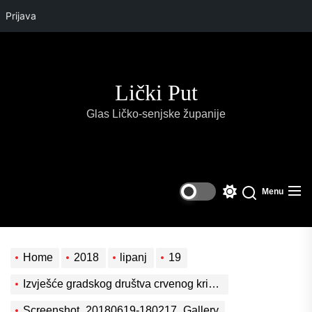
Prijava
Skip
to
the
Lički Put
content
Glas Ličko-senjske županije
Menu
Switch
Search
color
mode
Home
2018
lipanj
19
Izvješće gradskog društva crvenog križa Gospić o provedenoj dobrovoljnoj akciji darivanja krvi u Gospiću.
Screenshot_20180619-180217_Gallery