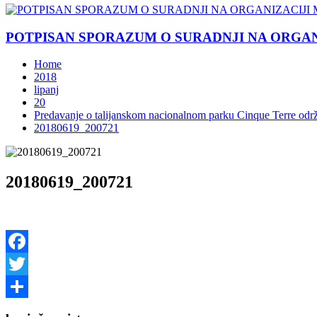
POTPISAN SPORAZUM O SURADNJI NA ORGANIZ
Home
2018
lipanj
20
Predavanje o talijanskom nacionalnom parku Cinque Terre od
20180619_200721
20180619_200721
Facebook
Twitter
Share