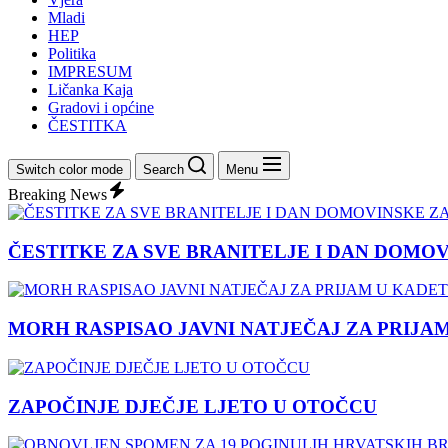
Mladi
HEP
Politika
IMPRESUM
Ličanka Kaja
Gradovi i općine
ČESTITKA
Switch color mode
Search
Menu
Breaking News
ČESTITKE ZA SVE BRANITELJE I DAN DOMO
MORH RASPISAO JAVNI NATJEČAJ ZA PRIJA
ZAPOČINJE DJEČJE LJETO U OTOČCU