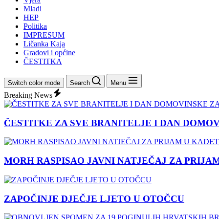
Mladi
HEP
Politika
IMPRESUM
Ličanka Kaja
Gradovi i općine
ČESTITKA
Switch color mode
Search
Menu
Breaking News
ČESTITKE ZA SVE BRANITELJE I DAN DOMO
MORH RASPISAO JAVNI NATJEČAJ ZA PRIJA
ZAPOČINJE DJEČJE LJETO U OTOČCU