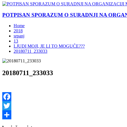
POTPISAN SPORAZUM O SURADNJI NA ORGANIZ
Home
2018
srpanj
13
LJUDI MOJI, JE LI TO MOGUĆE???
20180711_233033
20180711_233033
Facebook
Twitter
Share