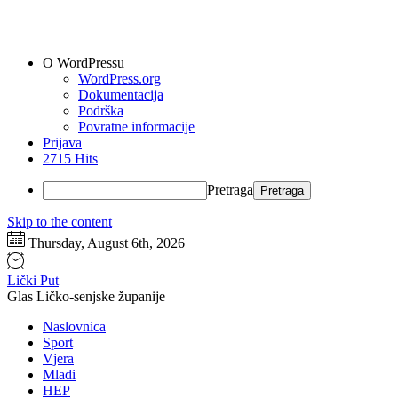
O WordPressu
WordPress.org
Dokumentacija
Podrška
Povratne informacije
Prijava
2715 Hits
Pretraga
Skip to the content
Thursday, August 6th, 2026
Lički Put
Glas Ličko-senjske županije
Naslovnica
Sport
Vjera
Mladi
HEP