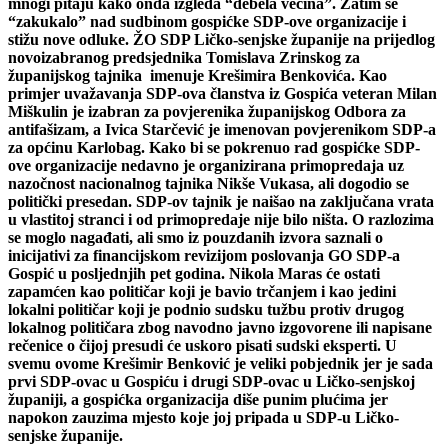
mnogi pitaju kako onda izgleda “debela većina”. Zatim se
“zakukalo” nad sudbinom gospićke SDP-ove organizacije i
stižu nove odluke. ŽO SDP Ličko-senjske županije na prijedlog
novoizabranog predsjednika Tomislava Zrinskog za
županijskog tajnika imenuje Krešimira Benkovića. Kao
primjer uvažavanja SDP-ova članstva iz Gospića veteran Milan
Miškulin je izabran za povjerenika županijskog Odbora za
antifašizam, a Ivica Starčević je imenovan povjerenikom SDP-a
za općinu Karlobag. Kako bi se pokrenuo rad gospićke SDP-
ove organizacije nedavno je organizirana primopredaja uz
nazočnost nacionalnog tajnika Nikše Vukasa, ali dogodio se
politički presedan. SDP-ov tajnik je naišao na zaključana vrata
u vlastitoj stranci i od primopredaje nije bilo ništa. O razlozima
se moglo nagađati, ali smo iz pouzdanih izvora saznali o
inicijativi za financijskom revizijom poslovanja GO SDP-a
Gospić u posljednjih pet godina. Nikola Maras će ostati
zapamćen kao političar koji je bavio trčanjem i kao jedini
lokalni političar koji je podnio sudsku tužbu protiv drugog
lokalnog političara zbog navodno javno izgovorene ili napisane
rečenice o čijoj presudi će uskoro pisati sudski eksperti. U
svemu ovome Krešimir Benković je veliki pobjednik jer je sada
prvi SDP-ovac u Gospiću i drugi SDP-ovac u Ličko-senjskoj
županiji, a gospićka organizacija diše punim plućima jer
napokon zauzima mjesto koje joj pripada u SDP-u Ličko-
senjske županije.