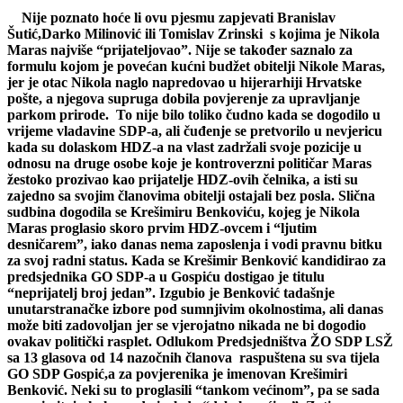
Nije poznato hoće li ovu pjesmu zapjevati Branislav
Šutić,Darko Milinović ili Tomislav Zrinski s kojima je Nikola
Maras najviše “prijateljovao”. Nije se također saznalo za
formulu kojom je povećan kućni budžet obitelji Nikole Maras,
jer je otac Nikola naglo napredovao u hijerarhiji Hrvatske
pošte, a njegova supruga dobila povjerenje za upravljanje
parkom prirode. To nije bilo toliko čudno kada se dogodilo u
vrijeme vladavine SDP-a, ali čuđenje se pretvorilo u nevjericu
kada su dolaskom HDZ-a na vlast zadržali svoje pozicije u
odnosu na druge osobe koje je kontroverzni političar Maras
žestoko prozivao kao prijatelje HDZ-ovih čelnika, a isti su
zajedno sa svojim članovima obitelji ostajali bez posla. Slična
sudbina dogodila se Krešimiru Benkoviću, kojeg je Nikola
Maras proglasio skoro prvim HDZ-ovcem i “ljutim
desničarem”, iako danas nema zaposlenja i vodi pravnu bitku
za svoj radni status. Kada se Krešimir Benković kandidirao za
predsjednika GO SDP-a u Gospiću dostigao je titulu
“neprijatelj broj jedan”. Izgubio je Benković tadašnje
unutarstranačke izbore pod sumnjivim okolnostima, ali danas
može biti zadovoljan jer se vjerojatno nikada ne bi dogodio
ovakav politički rasplet. Odlukom Predsjedništva ŽO SDP LSŽ
sa 13 glasova od 14 nazočnih članova raspuštena su sva tijela
GO SDP Gospić,a za povjerenika je imenovan Krešimiri
Benković. Neki su to proglasili “tankom većinom”, pa se sada