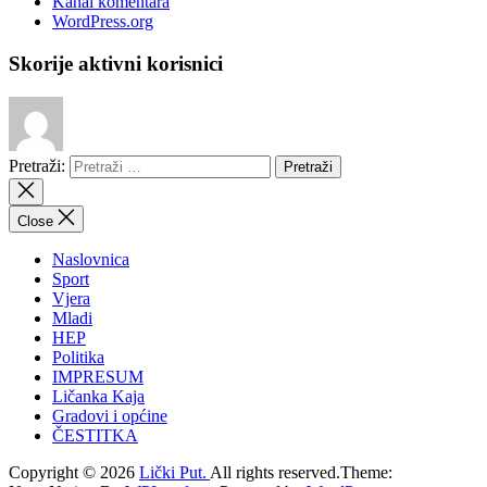
Kanal komentara
WordPress.org
Skorije aktivni korisnici
Pretraži:
Close
Naslovnica
Sport
Vjera
Mladi
HEP
Politika
IMPRESUM
Ličanka Kaja
Gradovi i općine
ČESTITKA
Copyright © 2026
Lički Put.
All rights reserved.Theme: