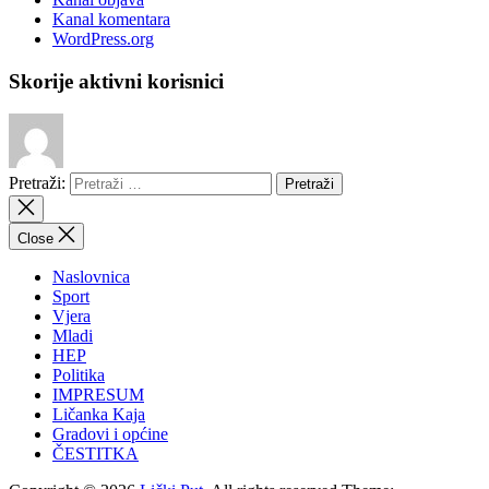
Kanal komentara
WordPress.org
Skorije aktivni korisnici
Pretraži:
Close
Naslovnica
Sport
Vjera
Mladi
HEP
Politika
IMPRESUM
Ličanka Kaja
Gradovi i općine
ČESTITKA