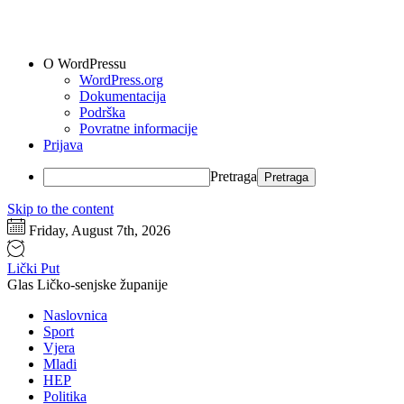
O WordPressu
WordPress.org
Dokumentacija
Podrška
Povratne informacije
Prijava
Pretraga
Skip to the content
Friday, August 7th, 2026
Lički Put
Glas Ličko-senjske županije
Naslovnica
Sport
Vjera
Mladi
HEP
Politika