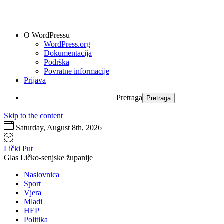
O WordPressu
WordPress.org
Dokumentacija
Podrška
Povratne informacije
Prijava
Pretraga
Skip to the content
Saturday, August 8th, 2026
Lički Put
Glas Ličko-senjske županije
Naslovnica
Sport
Vjera
Mladi
HEP
Politika