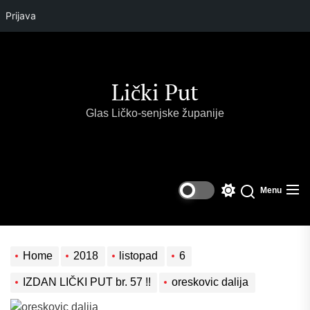
Prijava
Skip
to
the
Lički Put
content
Glas Ličko-senjske županije
Menu
Switch
Search
color
mode
Home
2018
listopad
6
IZDAN LIČKI PUT br. 57 !!
oreskovic dalija