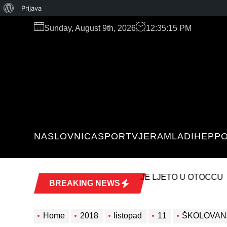
O
Prijava
Skip
WordPressu
Sunday, August 9th, 2026
12:35:15 PM
to
the
content
NASLOVNICA
SPORT
VJERA
MLADI
HEP
PO
C
BREAKING NEWS
Home
2018
listopad
11
ŠKOLOVAN