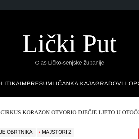
Lički Put
Glas Ličko-senjske županije
LITIKA
IMPRESUM
LIČANKA KAJA
GRADOVI I OP
IRKUS KORAZON OTVORIO DJEČJE LJETO U OTOČC
JE OBRTNIKA
MAJSTORI 2