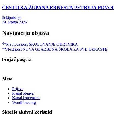
ČESTITKA ŽUPANA ERNESTA PETRYJA POVO
lickiputstipe
24. srpnja 2026.
Navigacija objava
Previous post:
ŠKOLOVANJE OBRTNIKA
Next post:
NOVA GLAZBENA ŠKOLA ZA SVE UZRASTE
brojač posjeta
Meta
Prijava
Kanal objava
Kanal komentara
WordPress.org
Skorije aktivni korisnici