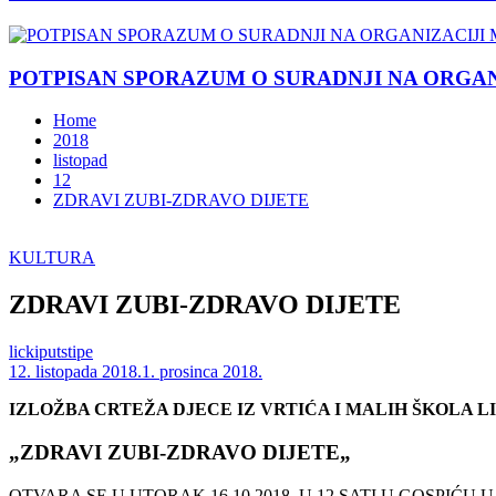
POTPISAN SPORAZUM O SURADNJI NA ORGANIZ
Home
2018
listopad
12
ZDRAVI ZUBI-ZDRAVO DIJETE
KULTURA
ZDRAVI ZUBI-ZDRAVO DIJETE
lickiputstipe
12. listopada 2018.
1. prosinca 2018.
IZLOŽBA CRTEŽA DJECE IZ VRTIĆA I MALIH ŠKOLA L
„ZDRAVI ZUBI-ZDRAVO DIJETE„
OTVARA SE U UTORAK 16.10.2018. U 12 SATI U GOSPI