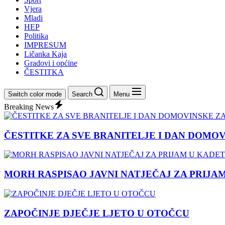
Vjera
Mladi
HEP
Politika
IMPRESUM
Ličanka Kaja
Gradovi i općine
ČESTITKA
Switch color mode
Search
Menu
Breaking News
ČESTITKE ZA SVE BRANITELJE I DAN DOMO
MORH RASPISAO JAVNI NATJEČAJ ZA PRIJA
ZAPOČINJE DJEČJE LJETO U OTOČCU