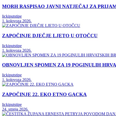
MORH RASPISAO JAVNI NATJEČAJ ZA PRIJA
lickiputstipe
1. kolovoza 2026.
ZAPOČINJE DJEČJE LJETO U OTOČCU
lickiputstipe
1. kolovoza 2026.
OBNOVLJEN SPOMEN ZA 19 POGINULIH HRVA
lickiputstipe
1. kolovoza 2026.
ZAPOČINJE 22. EKO ETNO GACKA
lickiputstipe
24. srpnja 2026.