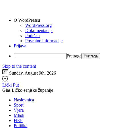
O WordPressu
WordPress.org
Dokumentacija
Podrška
Povratne informacije
Prijava
Pretraga
Skip to the content
Sunday, August 9th, 2026
Lički Put
Glas Ličko-senjske županije
Naslovnica
Sport
Vjera
Mladi
HEP
Politika