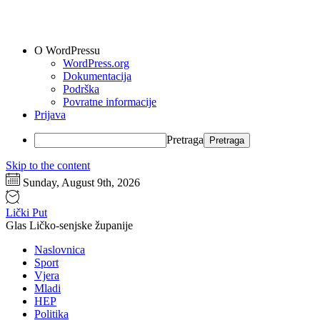
O WordPressu
WordPress.org
Dokumentacija
Podrška
Povratne informacije
Prijava
Pretraga
Skip to the content
Sunday, August 9th, 2026
Lički Put
Glas Ličko-senjske županije
Naslovnica
Sport
Vjera
Mladi
HEP
Politika