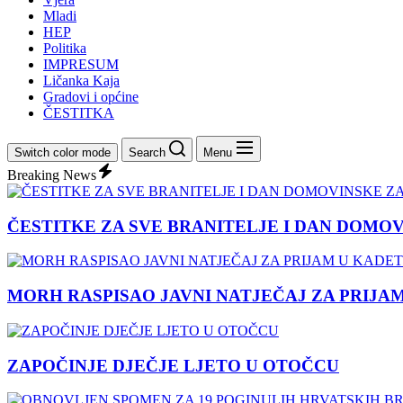
Mladi
HEP
Politika
IMPRESUM
Ličanka Kaja
Gradovi i općine
ČESTITKA
Switch color mode
Search
Menu
Breaking News
ČESTITKE ZA SVE BRANITELJE I DAN DOMO
MORH RASPISAO JAVNI NATJEČAJ ZA PRIJA
ZAPOČINJE DJEČJE LJETO U OTOČCU