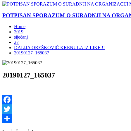
POTPISAN SPORAZUM O SURADNJI NA ORGANIZ
Home
2019
siječanj
27
DALIJA OREŠKOVIĆ KRENULA IZ LIKE !!
20190127_165037
20190127_165037
Facebook
Twitter
Share