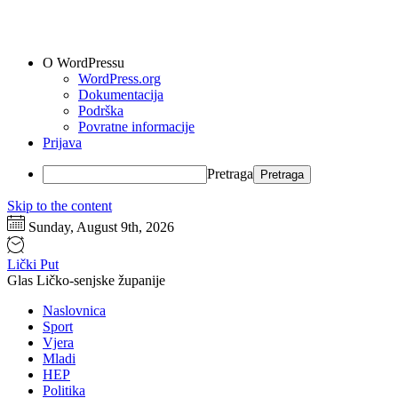
O WordPressu
WordPress.org
Dokumentacija
Podrška
Povratne informacije
Prijava
Pretraga
Skip to the content
Sunday, August 9th, 2026
Lički Put
Glas Ličko-senjske županije
Naslovnica
Sport
Vjera
Mladi
HEP
Politika