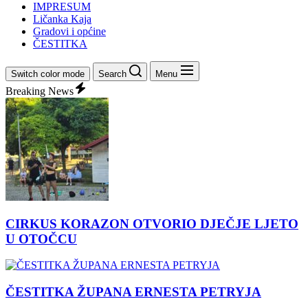
IMPRESUM
Ličanka Kaja
Gradovi i općine
ČESTITKA
Switch color mode
Search
Menu
Breaking News
CIRKUS KORAZON OTVORIO DJEČJE LJETO
U OTOČCU
ČESTITKA ŽUPANA ERNESTA PETRYJA