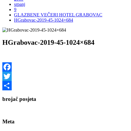
srpanj
9
GLAZBENE VEČERI HOTEL GRABOVAC
HGrabovac-2019-45-1024×684
HGrabovac-2019-45-1024×684
Facebook
Twitter
Share
brojač posjeta
Meta