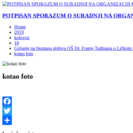
POTPISAN SPORAZUM O SURADNJI NA ORGANIZ
Home
2019
kolovoz
16
Grijanje na biomasu dobiva OŠ Dr. Franje Tuđmana u Ličkom
kotao foto
kotao foto
Facebook
Twitter
Share