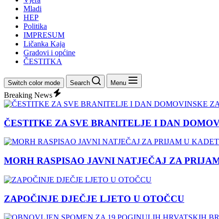
Mladi
HEP
Politika
IMPRESUM
Ličanka Kaja
Gradovi i općine
ČESTITKA
Switch color mode
Search
Menu
Breaking News
ČESTITKE ZA SVE BRANITELJE I DAN DOMO
MORH RASPISAO JAVNI NATJEČAJ ZA PRIJA
ZAPOČINJE DJEČJE LJETO U OTOČCU