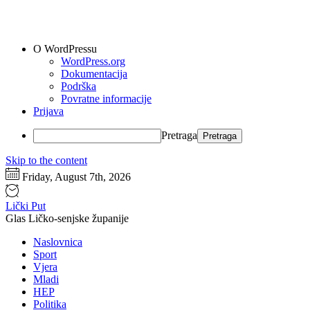
O WordPressu
WordPress.org
Dokumentacija
Podrška
Povratne informacije
Prijava
Pretraga
Skip to the content
Friday, August 7th, 2026
Lički Put
Glas Ličko-senjske županije
Naslovnica
Sport
Vjera
Mladi
HEP
Politika