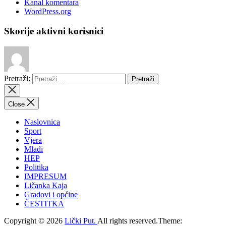
Kanal komentara
WordPress.org
Skorije aktivni korisnici
Pretraži:
Close
Naslovnica
Sport
Vjera
Mladi
HEP
Politika
IMPRESUM
Ličanka Kaja
Gradovi i općine
ČESTITKA
Copyright © 2026
Lički Put.
All rights reserved.Theme: