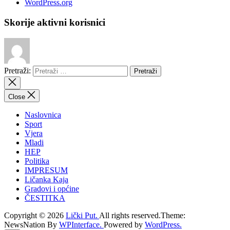
WordPress.org
Skorije aktivni korisnici
Pretraži:
Close
Naslovnica
Sport
Vjera
Mladi
HEP
Politika
IMPRESUM
Ličanka Kaja
Gradovi i općine
ČESTITKA
Copyright © 2026
Lički Put.
All rights reserved.Theme:
NewsNation By
WPInterface.
Powered by
WordPress.