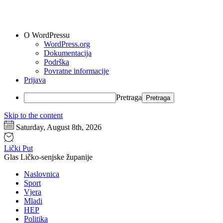
O WordPressu
WordPress.org
Dokumentacija
Podrška
Povratne informacije
Prijava
Pretraga
Skip to the content
Saturday, August 8th, 2026
Lički Put
Glas Ličko-senjske županije
Naslovnica
Sport
Vjera
Mladi
HEP
Politika