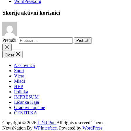
WordPress.org
Skorije aktivni korisnici
Pretraži:
Close
Naslovnica
Sport
Vjera
Mladi
HEP
Politika
IMPRESUM
Ličanka Kaja
Gradovi i općine
ČESTITKA
Copyright © 2026
Lički Put.
All rights reserved.Theme:
NewsNation By
WPInterface.
Powered by
WordPress.