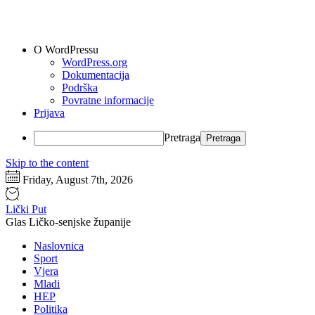
O WordPressu
WordPress.org
Dokumentacija
Podrška
Povratne informacije
Prijava
Pretraga
Skip to the content
Friday, August 7th, 2026
Lički Put
Glas Ličko-senjske županije
Naslovnica
Sport
Vjera
Mladi
HEP
Politika