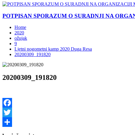
POTPISAN SPORAZUM O SURADNJI NA ORGANIZ
Home
2020
ožujak
9
Ljetni nogometni kamp 2020 Duga Resa
20200309_191820
20200309_191820
Facebook
Twitter
Share