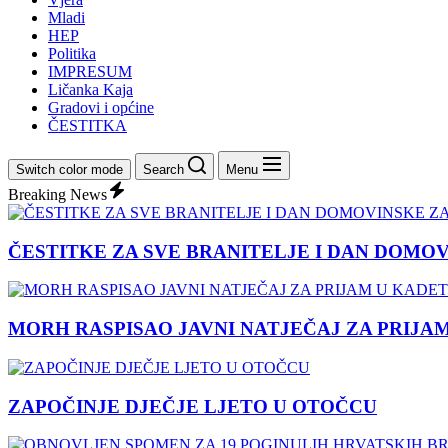
Mladi
HEP
Politika
IMPRESUM
Ličanka Kaja
Gradovi i općine
ČESTITKA
Switch color mode
Search
Menu
Breaking News
ČESTITKE ZA SVE BRANITELJE I DAN DOMO
MORH RASPISAO JAVNI NATJEČAJ ZA PRIJA
ZAPOČINJE DJEČJE LJETO U OTOČCU