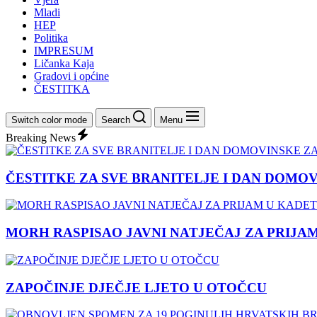
Mladi
HEP
Politika
IMPRESUM
Ličanka Kaja
Gradovi i općine
ČESTITKA
Switch color mode
Search
Menu
Breaking News
ČESTITKE ZA SVE BRANITELJE I DAN DOMO
MORH RASPISAO JAVNI NATJEČAJ ZA PRIJA
ZAPOČINJE DJEČJE LJETO U OTOČCU