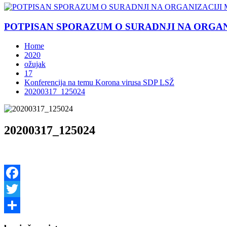
POTPISAN SPORAZUM O SURADNJI NA ORGANIZ
Home
2020
ožujak
17
Konferencija na temu Korona virusa SDP LSŽ
20200317_125024
20200317_125024
Facebook
Twitter
Share