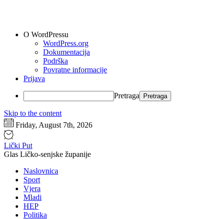
O WordPressu
WordPress.org
Dokumentacija
Podrška
Povratne informacije
Prijava
Pretraga
Skip to the content
Friday, August 7th, 2026
Lički Put
Glas Ličko-senjske županije
Naslovnica
Sport
Vjera
Mladi
HEP
Politika