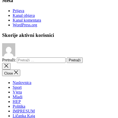
Meta
Prijava
Kanal objava
Kanal komentara
WordPress.org
Skorije aktivni korisnici
Pretraži:
Close
Naslovnica
Sport
Vjera
Mladi
HEP
Politika
IMPRESUM
Ličanka Kaja