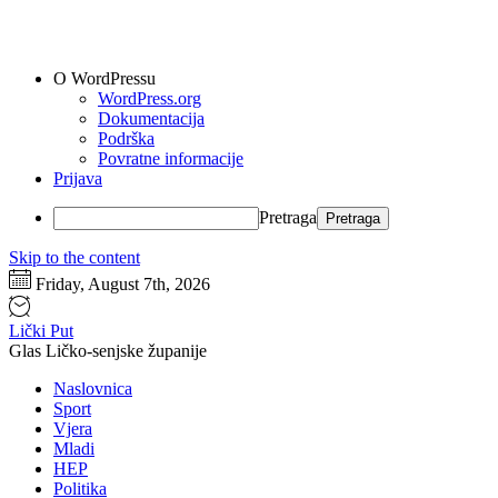
O WordPressu
WordPress.org
Dokumentacija
Podrška
Povratne informacije
Prijava
Pretraga
Skip to the content
Friday, August 7th, 2026
Lički Put
Glas Ličko-senjske županije
Naslovnica
Sport
Vjera
Mladi
HEP
Politika