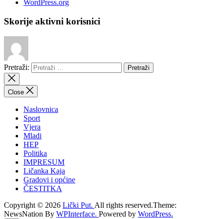
WordPress.org
Skorije aktivni korisnici
Pretraži:
Close
Naslovnica
Sport
Vjera
Mladi
HEP
Politika
IMPRESUM
Ličanka Kaja
Gradovi i općine
ČESTITKA
Copyright © 2026
Lički Put.
All rights reserved.Theme:
NewsNation By
WPInterface.
Powered by
WordPress.