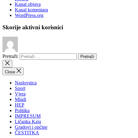
Kanal objava
Kanal komentara
WordPress.org
Skorije aktivni korisnici
Pretraži:
Close
Naslovnica
Sport
Vjera
Mladi
HEP
Politika
IMPRESUM
Ličanka Kaja
Gradovi i općine
ČESTITKA