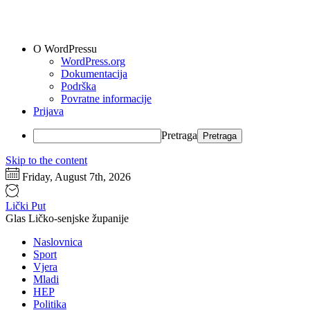
O WordPressu
WordPress.org
Dokumentacija
Podrška
Povratne informacije
Prijava
Pretraga
Skip to the content
Friday, August 7th, 2026
Lički Put
Glas Ličko-senjske županije
Naslovnica
Sport
Vjera
Mladi
HEP
Politika