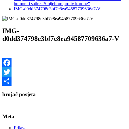
humora i satire “Smijehom protiv korone”
IMG-d0dd374798e3bf7c8ea94587709636a7-V
IMG-
d0dd374798e3bf7c8ea94587709636a7-V
Facebook
Twitter
Share
brojač posjeta
Meta
Prijava