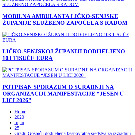
MOBILNA AMBULANTA LIČKO-SENJSKE
ŽUPANIJE SLUŽBENO ZAPOČELA S RADOM
LIČKO-SENJSKOJ ŽUPANIJI DODIJELJENO
103 TISUĆE EURA
POTPISAN SPORAZUM O SURADNJI NA
ORGANIZACIJI MANIFESTACIJE “JESEN U
LICI 2026”
Home
2020
rujan
25
Gradu Gospiću dodijeljena bespovratna sredstva za izgradnju