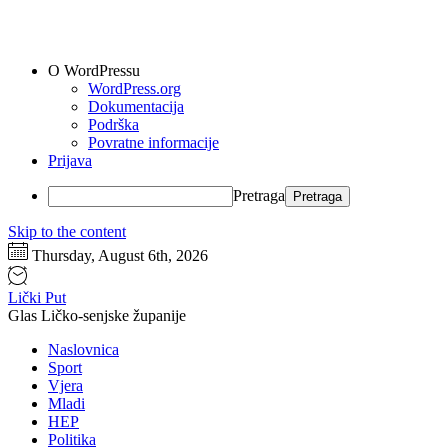
O WordPressu
WordPress.org
Dokumentacija
Podrška
Povratne informacije
Prijava
Pretraga
Skip to the content
Thursday, August 6th, 2026
Lički Put
Glas Ličko-senjske županije
Naslovnica
Sport
Vjera
Mladi
HEP
Politika