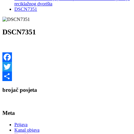
reciklažnog dvorišta
DSCN7351
DSCN7351
Facebook
Twitter
Share
brojač posjeta
Meta
Prijava
Kanal objava