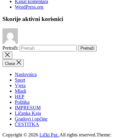
Kanal komentara
WordPress.org
Skorije aktivni korisnici
Pretraži:
Close
Naslovnica
Sport
Vjera
Mladi
HEP
Politika
IMPRESUM
Ličanka Kaja
Gradovi i općine
ČESTITKA
Copyright © 2026
Lički Put.
All rights reserved.Theme: