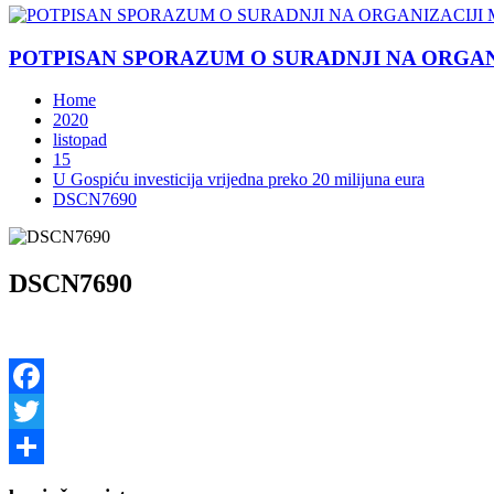
POTPISAN SPORAZUM O SURADNJI NA ORGANIZ
Home
2020
listopad
15
U Gospiću investicija vrijedna preko 20 milijuna eura
DSCN7690
DSCN7690
Facebook
Twitter
Share