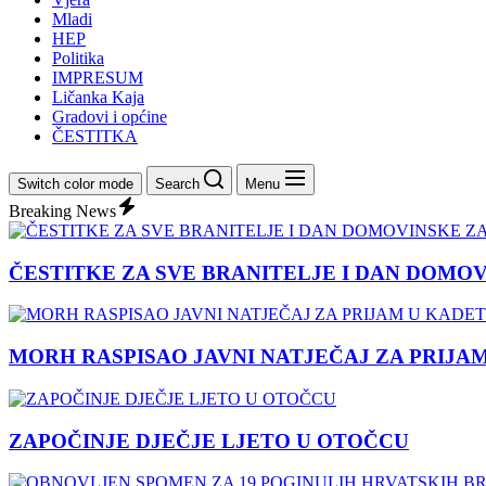
Mladi
HEP
Politika
IMPRESUM
Ličanka Kaja
Gradovi i općine
ČESTITKA
Switch color mode
Search
Menu
Breaking News
ČESTITKE ZA SVE BRANITELJE I DAN DOMO
MORH RASPISAO JAVNI NATJEČAJ ZA PRIJA
ZAPOČINJE DJEČJE LJETO U OTOČCU