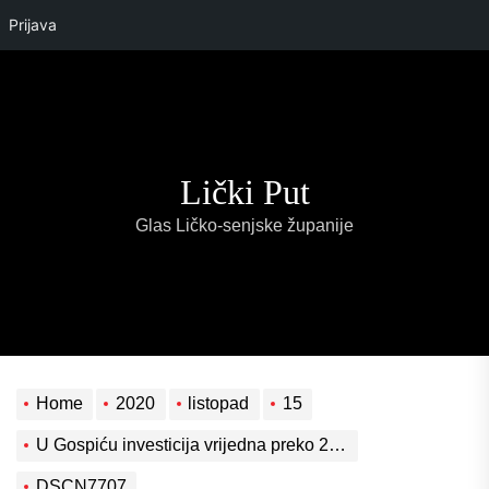
Prijava
Skip
to
the
content
Lički Put
Glas Ličko-senjske županije
Home
2020
listopad
15
U Gospiću investicija vrijedna preko 20 milijuna eura
DSCN7707