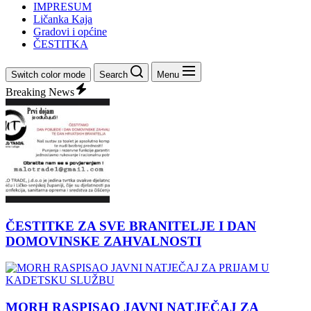
IMPRESUM
Ličanka Kaja
Gradovi i općine
ČESTITKA
Switch color mode
Search
Menu
Breaking News
ČESTITKE ZA SVE BRANITELJE I DAN
DOMOVINSKE ZAHVALNOSTI
MORH RASPISAO JAVNI NATJEČAJ ZA