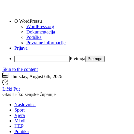
O WordPressu
WordPress.org
Dokumentacija
Podrška
Povratne informacije
Prijava
Pretraga
Skip to the content
Thursday, August 6th, 2026
Lički Put
Glas Ličko-senjske županije
Naslovnica
Sport
Vjera
Mladi
HEP
Politika