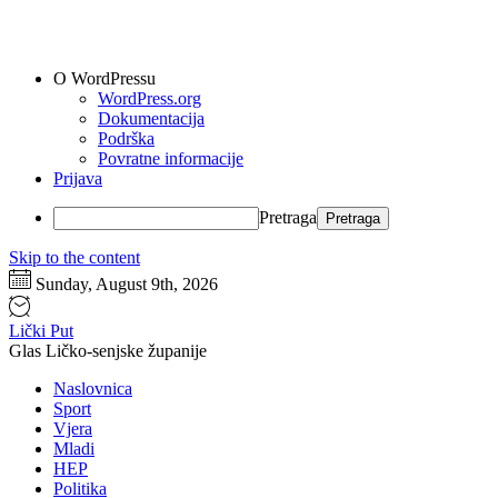
O WordPressu
WordPress.org
Dokumentacija
Podrška
Povratne informacije
Prijava
Pretraga
Skip to the content
Sunday, August 9th, 2026
Lički Put
Glas Ličko-senjske županije
Naslovnica
Sport
Vjera
Mladi
HEP
Politika