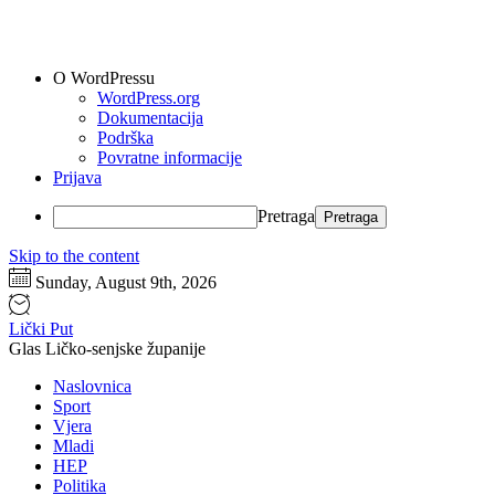
O WordPressu
WordPress.org
Dokumentacija
Podrška
Povratne informacije
Prijava
Pretraga
Skip to the content
Sunday, August 9th, 2026
Lički Put
Glas Ličko-senjske županije
Naslovnica
Sport
Vjera
Mladi
HEP
Politika