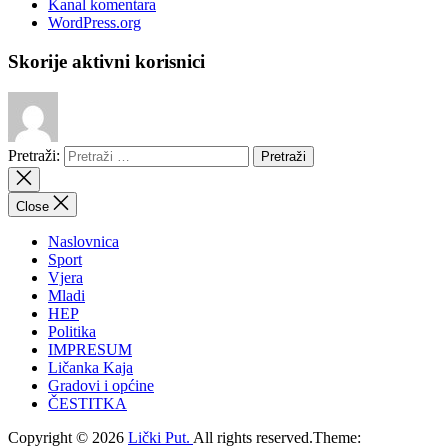
Kanal komentara
WordPress.org
Skorije aktivni korisnici
Pretraži:
Close
Naslovnica
Sport
Vjera
Mladi
HEP
Politika
IMPRESUM
Ličanka Kaja
Gradovi i općine
ČESTITKA
Copyright © 2026
Lički Put.
All rights reserved.Theme: