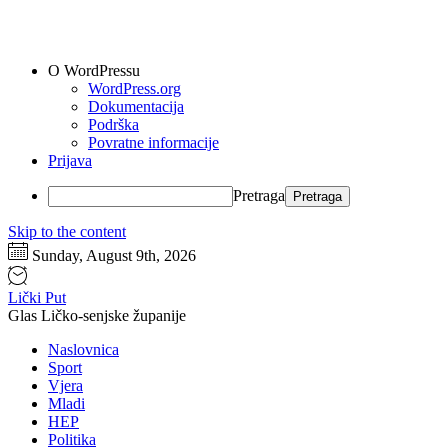
O WordPressu
WordPress.org
Dokumentacija
Podrška
Povratne informacije
Prijava
Pretraga
Skip to the content
Sunday, August 9th, 2026
Lički Put
Glas Ličko-senjske županije
Naslovnica
Sport
Vjera
Mladi
HEP
Politika