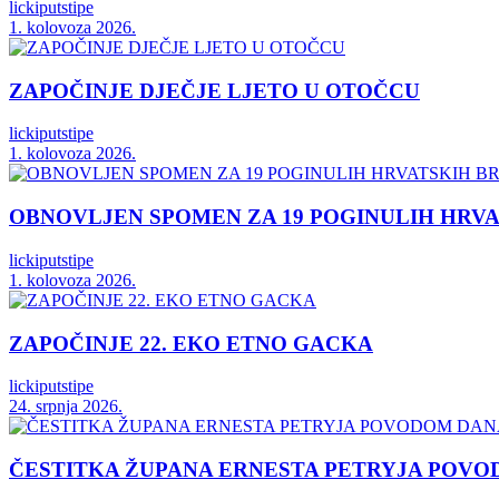
lickiputstipe
1. kolovoza 2026.
ZAPOČINJE DJEČJE LJETO U OTOČCU
lickiputstipe
1. kolovoza 2026.
OBNOVLJEN SPOMEN ZA 19 POGINULIH HRVA
lickiputstipe
1. kolovoza 2026.
ZAPOČINJE 22. EKO ETNO GACKA
lickiputstipe
24. srpnja 2026.
ČESTITKA ŽUPANA ERNESTA PETRYJA POVO