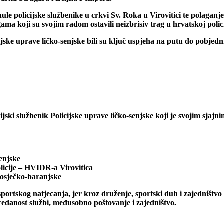
nule policijske službenike u crkvi Sv. Roka u Virovitici te polagan
ma koji su svojim radom ostavili neizbrisiv trag u hrvatskoj polici
cijske uprave ličko-senjske bili su ključ uspjeha na putu do pobjed
ijski službenik Policijske uprave ličko-senjske koji je svojim sj
senjske
olicije – HVIDR-a Virovitica
 osječko-baranjske
tskog natjecanja, jer kroz druženje, sportski duh i zajedništvo po
predanost službi, međusobno poštovanje i zajedništvo.