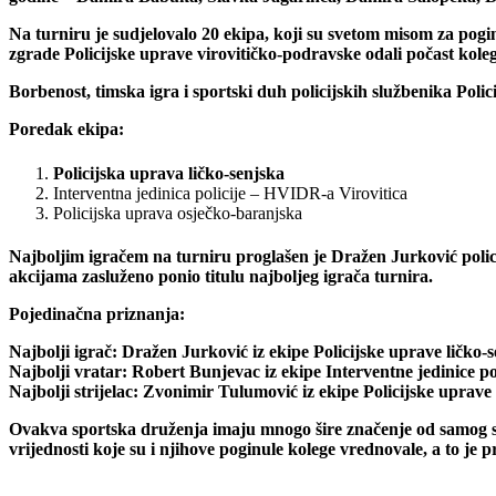
Na turniru je sudjelovalo 20 ekipa, koji su svetom misom za pogi
zgrade Policijske uprave virovitičko-podravske odali počast kolega
Borbenost, timska igra i sportski duh policijskih službenika Poli
Poredak ekipa:
Policijska uprava ličko-senjska
Interventna jedinica policije – HVIDR-a Virovitica
Policijska uprava osječko-baranjska
Najboljim igračem na turniru proglašen je Dražen Jurković polic
akcijama zasluženo ponio titulu najboljeg igrača turnira.
Pojedinačna priznanja:
Najbolji igrač:
Dražen Jurković iz ekipe Policijske uprave ličko-
Najbolji vratar:
Robert Bunjevac iz ekipe Interventne jedinice p
Najbolji strijelac:
Zvonimir Tulumović iz ekipe Policijske uprave
Ovakva sportska druženja imaju mnogo šire značenje od samog spor
vrijednosti koje su i njihove poginule kolege vrednovale, a to je 