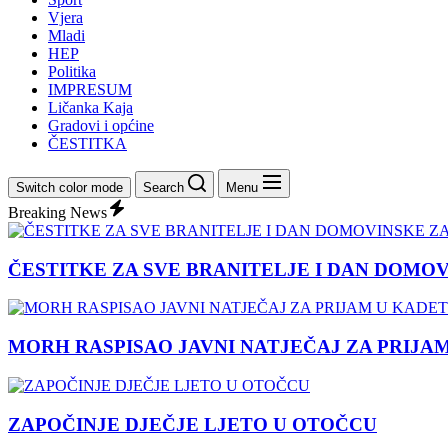
Vjera
Mladi
HEP
Politika
IMPRESUM
Ličanka Kaja
Gradovi i općine
ČESTITKA
Switch color mode
Search
Menu
Breaking News
ČESTITKE ZA SVE BRANITELJE I DAN DOMO
MORH RASPISAO JAVNI NATJEČAJ ZA PRIJA
ZAPOČINJE DJEČJE LJETO U OTOČCU