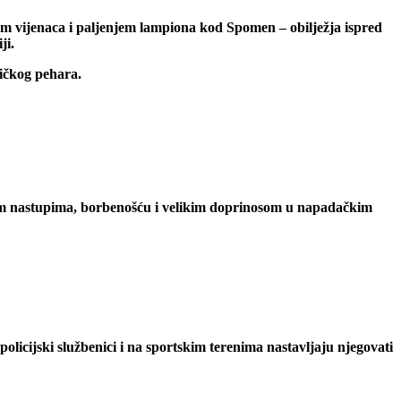
jem vijenaca i paljenjem lampiona kod Spomen – obilježja ispred
ji.
ničkog pehara.
ajnim nastupima, borbenošću i velikim doprinosom u napadačkim
licijski službenici i na sportskim terenima nastavljaju njegovati