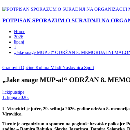
POTPISAN SPORAZUM O SURADNJI NA ORGANIZ
Home
2026
lipanj
1
„Jake snage MUP-a!“ ODRŽAN 8. MEMORIJALNI MA
Gradovi i Općine
Kultura
Mladi
Naslovnica
Sport
„Jake snage MUP-a!“ ODRŽAN 8. M
lickiputstipe
1. lipnja 2026.
U Virovitici je jučer, 29. svibnja 2026. godine održan 8. memori
Virovitica.
Turnir je organiziran u spomen na poginule hrvatske policajce P
godine – Damira Babuka, Slavka Jagarinca, Damira Salopeka, D