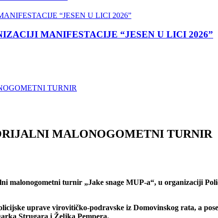
ACIJI MANIFESTACIJE “JESEN U LICI 2026”
LONOGOMETNI TURNIR
EMORIJALNI MALONOGOMETNI TURNIR
jalni malonogometni turnir „Jake snage MUP-a“, u organizaciji Pol
olicijske uprave virovitičko-podravske iz Domovinskog rata, a pos
arka Strugara i Željka Pempera.