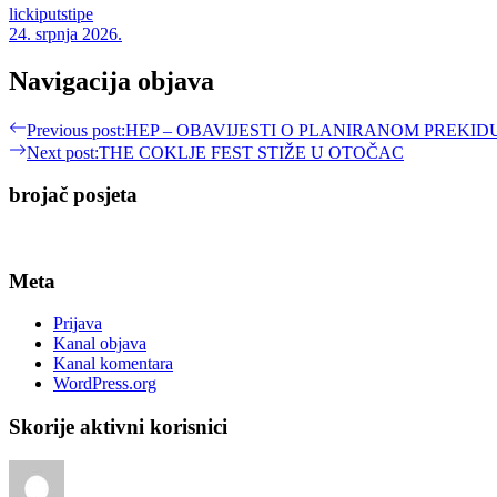
lickiputstipe
24. srpnja 2026.
Navigacija objava
Previous post:
HEP – OBAVIJESTI O PLANIRANOM PREKIDU
Next post:
THE COKLJE FEST STIŽE U OTOČAC
brojač posjeta
Meta
Prijava
Kanal objava
Kanal komentara
WordPress.org
Skorije aktivni korisnici