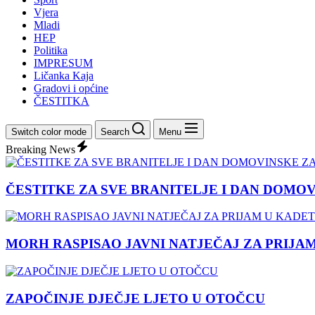
Vjera
Mladi
HEP
Politika
IMPRESUM
Ličanka Kaja
Gradovi i općine
ČESTITKA
Switch color mode
Search
Menu
Breaking News
ČESTITKE ZA SVE BRANITELJE I DAN DOMO
MORH RASPISAO JAVNI NATJEČAJ ZA PRIJA
ZAPOČINJE DJEČJE LJETO U OTOČCU