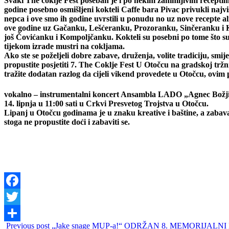
Svaki The coklje Fest poseban je i po nekim zanimljivim receptim
godine posebno osmišljeni kokteli Caffe bara Pivac privukli najvi
nepca i ove smo ih godine uvrstili u ponudu no uz nove recepte al
ove godine uz Gačanku, Lešćeranku, Prozoranku, Sinčeranku i 
još Čovićanku i Kompoljčanku. Kokteli su posebni po tome što su
tijekom izrade mustri na cokljama.
Ako ste se poželjeli dobre zabave, druženja, volite tradiciju, smij
propustite posjetiti 7. The Coklje Fest U Otočcu na gradskoj tržni
tražite dodatan razlog da cijeli vikend provedete u Otočcu, ovi
vokalno – instrumentalni koncert Ansambla LADO „Agnec Božji“ 
14. lipnja u 11:00 sati u Crkvi Presvetog Trojstva u Otočcu.
Lipanj u Otočcu godinama je u znaku kreative i baštine, a zabav
stoga ne propustite doći i zabaviti se.
Facebook
Twitter
Previous post
„Jake snage MUP-a!“ ODRŽAN 8. MEMORIJA