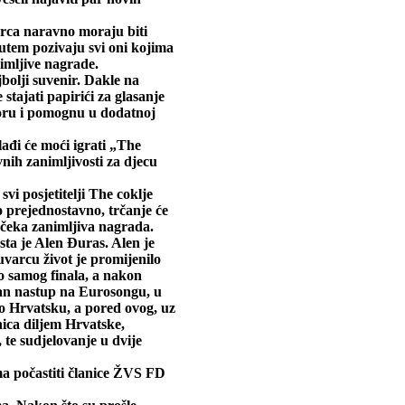
arca naravno moraju biti
 putem pozivaju svi oni kojima
nimljive nagrade.
jbolji suvenir. Dakle na
 stajati papirići za glasanje
zboru i pomognu u dodatnoj
lađi će moći igrati „The
ivnih zanimljivosti za djecu
vi posjetitelji The coklje
o prejednostavno, trčanje će
e čeka zanimljiva nagrada.
ta je Alen Đuras. Alen je
varcu život je promijenilo
o samog finala, a nakon
dan nastup na Eurosongu, u
ao Hrvatsku, a pored ovog, uz
anica diljem Hrvatske,
te sudjelovanje u dvije
ma počastiti članice ŽVS FD