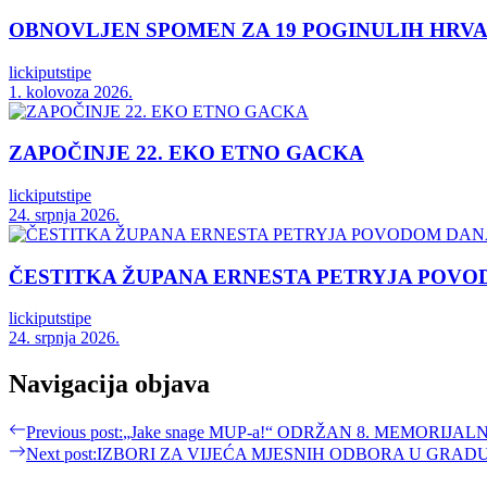
OBNOVLJEN SPOMEN ZA 19 POGINULIH HRVA
lickiputstipe
1. kolovoza 2026.
ZAPOČINJE 22. EKO ETNO GACKA
lickiputstipe
24. srpnja 2026.
ČESTITKA ŽUPANA ERNESTA PETRYJA POVO
lickiputstipe
24. srpnja 2026.
Navigacija objava
Previous post:
„Jake snage MUP-a!“ ODRŽAN 8. MEMORIJ
Next post:
IZBORI ZA VIJEĆA MJESNIH ODBORA U GRAD