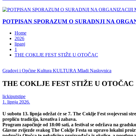
POTPISAN SPORAZUM O SURADNJI NA ORGANIZ
Home
2026
lipanj
1
THE COKLJE FEST STIŽE U OTOČAC
Gradovi i Općine
Kultura
KULTURA
Mladi
Naslovnica
THE COKLJE FEST STIŽE U OTOČAC
lickiputstipe
1. lipnja 2026.
U subotu 13. lipnja održat će se 7. The Coklje Fest svojevrsni stre
prepliću tradicija, kreativa i zabava.
Program započinje od 18:00 sati, a festival se održava na gradskoj
Glavne zvijezde svakog The Coklje Festa su upravo lokalni proiz
područja Otočca te nekolicina proizvođača iz okolice, a posebno v