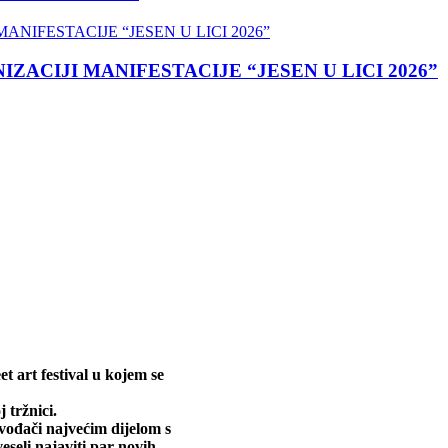
ACIJI MANIFESTACIJE “JESEN U LICI 2026”
et art festival u kojem se
 tržnici.
vođači najvećim dijelom s
eseli najaviti par novih