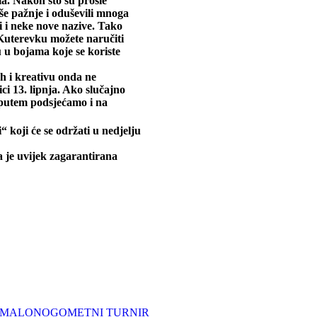
a. Nakon što su prošle
še pažnje i oduševili mnoga
i i neke nove nazive. Tako
Kuterevku možete naručiti
 u bojama koje se koriste
eh i kreativu onda ne
ci 13. lipnja. Ako slučajno
m putem podsjećamo i na
koji će se održati u nedjelju
a je uvijek zagarantirana
LNI MALONOGOMETNI TURNIR