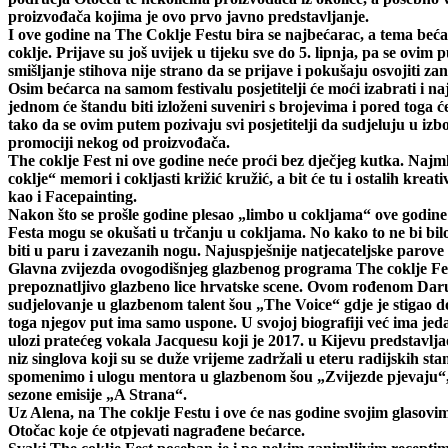
proizvođača kojima je ovo prvo javno predstavljanje.
I ove godine na The Coklje Festu bira se najbećarac, a tema beć
coklje. Prijave su još uvijek u tijeku sve do 5. lipnja, pa se ovim
smišljanje stihova nije strano da se prijave i pokušaju osvojiti za
Osim bećarca na samom festivalu posjetitelji će moći izabrati i na
jednom će štandu biti izloženi suveniri s brojevima i pored toga će
tako da se ovim putem pozivaju svi posjetitelji da sudjeluju u i
promociji nekog od proizvođača.
The coklje Fest ni ove godine neće proći bez dječjeg kutka. Najm
coklje“ memori i cokljasti križić kružić, a bit će tu i ostalih kreat
kao i Facepainting.
Nakon što se prošle godine plesao „limbo u cokljama“ ove godine s
Festa mogu se okušati u trčanju u cokljama. No kako to ne bi bil
biti u paru i zavezanih nogu. Najuspješnije natjecateljske parov
Glavna zvijezda ovogodišnjeg glazbenog programa The coklje Fes
prepoznatljivo glazbeno lice hrvatske scene. Ovom rođenom Daru
sudjelovanje u glazbenom talent šou „The Voice“ gdje je stigao d
toga njegov put ima samo uspone. U svojoj biografiji već ima je
ulozi pratećeg vokala Jacquesu koji je 2017. u Kijevu predstavlj
niz singlova koji su se duže vrijeme zadržali u eteru radijskih st
spomenimo i ulogu mentora u glazbenom šou „Zvijezde pjevaju“, 
sezone emisije „A Strana“.
Uz Alena, na The coklje Festu i ove će nas godine svojim glasovi
Otočac koje će otpjevati nagrađene bećarce.