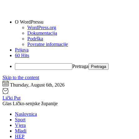
O WordPressu
WordPress.org
Dokumentacija
Podrška
Povratne informacije
Prijava
60 Hits
Pretraga
Skip to the content
Thursday, August 6th, 2026
Lički Put
Glas Ličko-senjske županije
Naslovnica
Sport
Vjera
Mladi
HEP