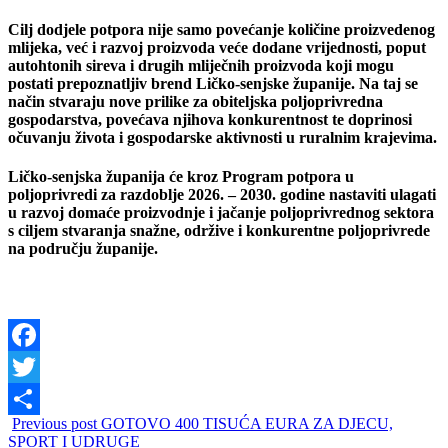
Cilj dodjele potpora nije samo povećanje količine proizvedenog
mlijeka, već i razvoj proizvoda veće dodane vrijednosti, poput
autohtonih sireva i drugih mliječnih proizvoda koji mogu
postati prepoznatljiv brend Ličko-senjske županije. Na taj se
način stvaraju nove prilike za obiteljska poljoprivredna
gospodarstva, povećava njihova konkurentnost te doprinosi
očuvanju života i gospodarske aktivnosti u ruralnim krajevima.
Ličko-senjska županija će kroz Program potpora u
poljoprivredi za razdoblje 2026. – 2030. godine nastaviti ulagati
u razvoj domaće proizvodnje i jačanje poljoprivrednog sektora
s ciljem stvaranja snažne, održive i konkurentne poljoprivrede
na području županije.
Facebook
Twitter
Previous post
GOTOVO 400 TISUĆA EURA ZA DJECU,
Share
SPORT I UDRUGE