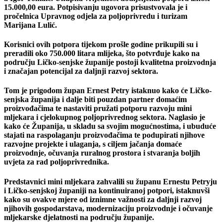
15.000,00 eura. Potpisivanju ugovora prisustvovala je i
pročelnica Upravnog odjela za poljoprivredu i turizam
Marijana Lulić.
Korisnici ovih potpora tijekom prošle godine prikupili su i
preradili oko 750.000 litara mlijeka, što potvrđuje kako na
području Ličko-senjske županije postoji kvalitetna proizvodnja
i značajan potencijal za daljnji razvoj sektora.
Tom je prigodom župan Ernest Petry istaknuo kako će Ličko-
senjska županija i dalje biti pouzdan partner domaćim
proizvođačima te nastaviti pružati potporu razvoju mini
mljekara i cjelokupnog poljoprivrednog sektora. Naglasio je
kako će Županija, u skladu sa svojim mogućnostima, i ubuduće
stajati na raspolaganju proizvođačima te podupirati njihove
razvojne projekte i ulaganja, s ciljem jačanja domaće
proizvodnje, očuvanja ruralnog prostora i stvaranja boljih
uvjeta za rad poljoprivrednika.
Predstavnici mini mljekara zahvalili su županu Ernestu Petryju
i Ličko-senjskoj županiji na kontinuiranoj potpori, istaknuvši
kako su ovakve mjere od iznimne važnosti za daljnji razvoj
njihovih gospodarstava, modernizaciju proizvodnje i očuvanje
mljekarske djelatnosti na području županije.