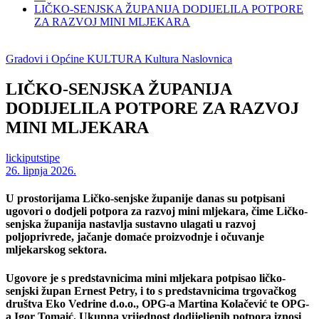
LIČKO-SENJSKA ŽUPANIJA DODIJELILA POTPORE
ZA RAZVOJ MINI MLJEKARA
Gradovi i Općine
KULTURA
Kultura
Naslovnica
LIČKO-SENJSKA ŽUPANIJA
DODIJELILA POTPORE ZA RAZVOJ
MINI MLJEKARA
lickiputstipe
26. lipnja 2026.
U prostorijama Ličko-senjske županije danas su potpisani
ugovori o dodjeli potpora za razvoj mini mljekara, čime Ličko-
senjska županija nastavlja sustavno ulagati u razvoj
poljoprivrede, jačanje domaće proizvodnje i očuvanje
mljekarskog sektora.
Ugovore je s predstavnicima mini mljekara potpisao ličko-
senjski župan Ernest Petry, i to s predstavnicima trgovačkog
društva Eko Vedrine d.o.o., OPG-a Martina Kolačević te OPG-
a Igor Tomaić. Ukupna vrijednost dodijeljenih potpora iznosi