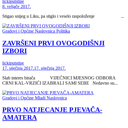
lickiputstipe
8. veljače 2017.
Stigao snijeg u Liku, pa stiglo i veselo raspoloženje ...
Gradovi i Općine
Naslovnica
Politika
ZAVRŠENI PRVI OVOGODIŠNJI
IZBORI
lickiputstipe
17. siječnja 2017.
17. siječnja 2017.
Slab interes birača VIJEĆNICI MJESNOG ODBORA
CRNI KAL-VRZIĆI IZABRALI SAMI SEBE Nedavno su...
Gradovi i Općine
Mladi
Naslovnica
PRVO NATJECANJE PJEVAČA-
AMATERA