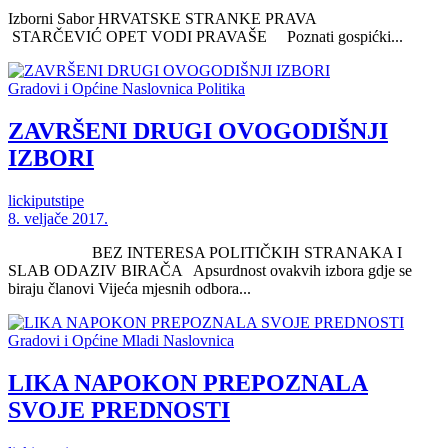
Izborni Sabor HRVATSKE STRANKE PRAVA
STARČEVIĆ OPET VODI PRAVAŠE Poznati gospićki...
Gradovi i Općine
Naslovnica
Politika
ZAVRŠENI DRUGI OVOGODIŠNJI
IZBORI
lickiputstipe
8. veljače 2017.
BEZ INTERESA POLITIČKIH STRANAKA I
SLAB ODAZIV BIRAČA Apsurdnost ovakvih izbora gdje se
biraju članovi Vijeća mjesnih odbora...
Gradovi i Općine
Mladi
Naslovnica
LIKA NAPOKON PREPOZNALA
SVOJE PREDNOSTI