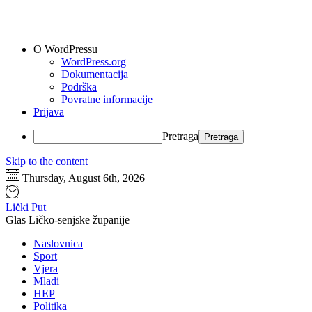
O WordPressu
WordPress.org
Dokumentacija
Podrška
Povratne informacije
Prijava
Pretraga
Skip to the content
Thursday, August 6th, 2026
Lički Put
Glas Ličko-senjske županije
Naslovnica
Sport
Vjera
Mladi
HEP
Politika