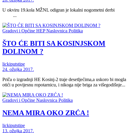
U okviru 19.kola MŽNL odigran je lokalni nogometni derbi
...
Gradovi i Općine
HEP
Naslovnica
Politika
ŠTO ĆE BITI SA KOSINJSKOM
DOLINOM ?
lickiputstipe
24. ožujka 2017.
Priča o izgradnji HE Kosinj-2 traje desetljećima,a uskoro bi mogla
otići u povijesnu ropotarnicu, i nikoga nije briga za višegodišnje...
Gradovi i Općine
Naslovnica
Politika
NEMA MIRA OKO ZRĆA !
lickiputstipe
13. ožujka 2017.