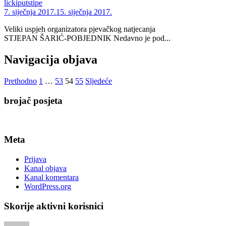
lickiputstipe
7. siječnja 2017.
15. siječnja 2017.
Veliki uspjeh organizatora pjevačkog natjecanja
STJEPAN ŠARIĆ-POBJEDNIK Nedavno je pod...
Navigacija objava
Prethodno
1
…
53
54
55
Sljedeće
brojač posjeta
Meta
Prijava
Kanal objava
Kanal komentara
WordPress.org
Skorije aktivni korisnici