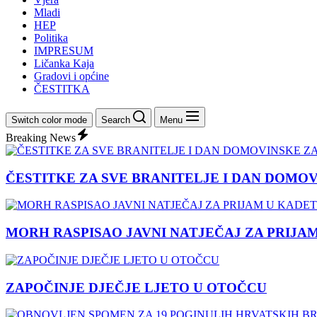
Mladi
HEP
Politika
IMPRESUM
Ličanka Kaja
Gradovi i općine
ČESTITKA
Switch color mode
Search
Menu
Breaking News
ČESTITKE ZA SVE BRANITELJE I DAN DOMO
MORH RASPISAO JAVNI NATJEČAJ ZA PRIJA
ZAPOČINJE DJEČJE LJETO U OTOČCU