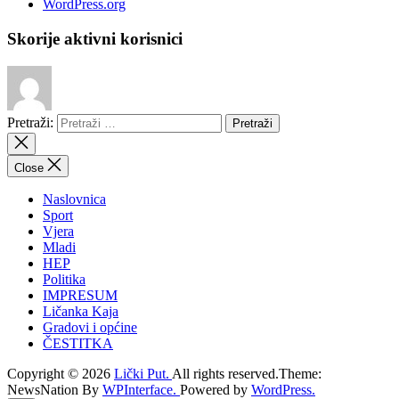
WordPress.org
Skorije aktivni korisnici
Pretraži:
Close
Naslovnica
Sport
Vjera
Mladi
HEP
Politika
IMPRESUM
Ličanka Kaja
Gradovi i općine
ČESTITKA
Copyright © 2026
Lički Put.
All rights reserved.Theme:
NewsNation By
WPInterface.
Powered by
WordPress.