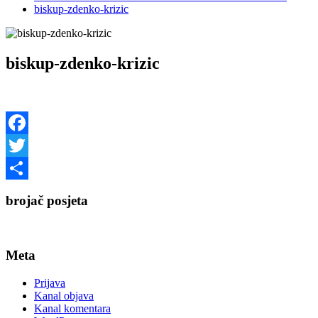
biskup-zdenko-krizic
biskup-zdenko-krizic
Facebook
Twitter
Share
brojač posjeta
Meta
Prijava
Kanal objava
Kanal komentara