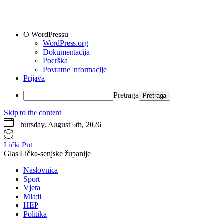
O WordPressu
WordPress.org
Dokumentacija
Podrška
Povratne informacije
Prijava
Pretraga
Skip to the content
Thursday, August 6th, 2026
Lički Put
Glas Ličko-senjske županije
Naslovnica
Sport
Vjera
Mladi
HEP
Politika