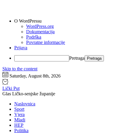
O WordPressu
WordPress.org
Dokumentacija
Podrška
Povratne informacije
Prijava
Pretraga
Skip to the content
Saturday, August 8th, 2026
Lički Put
Glas Ličko-senjske županije
Naslovnica
Sport
Vjera
Mladi
HEP
Politika