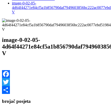
image-0-02-05-
4d64f44271e84cf5a1b856790daf7949603856bc222ac0077ebd
V
image-0-02-05-
4d64f44271e84cf5a1b856790daf794960385
V
Facebook
Twitter
Share
brojač posjeta