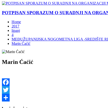
POTPISAN SPORAZUM O SURADNJI NA ORGANIZ
Home
2017
lipanj
4
MEĐUŽUPANIJSKA NOGOMETNA LIGA -SREDIŠTE R
Marin Ćaćić
Marin Ćaćić
Facebook
Twitter
Share