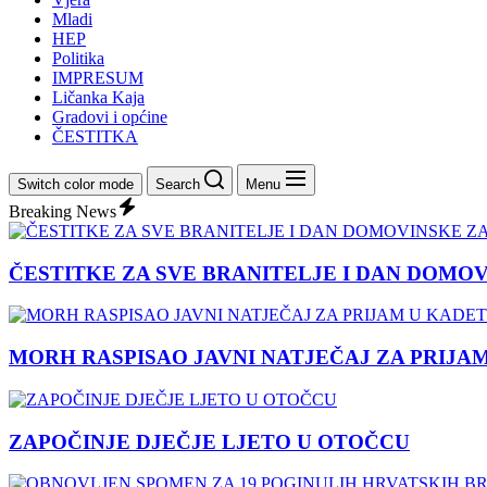
Mladi
HEP
Politika
IMPRESUM
Ličanka Kaja
Gradovi i općine
ČESTITKA
Switch color mode
Search
Menu
Breaking News
ČESTITKE ZA SVE BRANITELJE I DAN DOMO
MORH RASPISAO JAVNI NATJEČAJ ZA PRIJA
ZAPOČINJE DJEČJE LJETO U OTOČCU