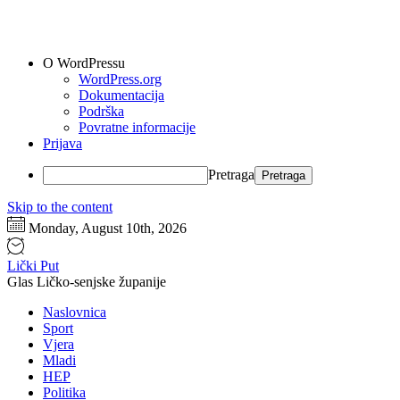
O WordPressu
WordPress.org
Dokumentacija
Podrška
Povratne informacije
Prijava
Pretraga
Skip to the content
Monday, August 10th, 2026
Lički Put
Glas Ličko-senjske županije
Naslovnica
Sport
Vjera
Mladi
HEP
Politika