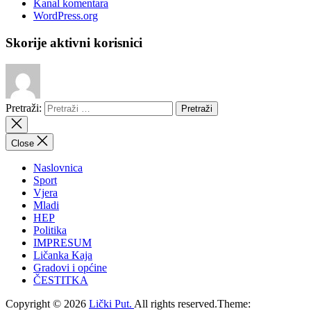
Kanal komentara
WordPress.org
Skorije aktivni korisnici
Pretraži:
Close
Naslovnica
Sport
Vjera
Mladi
HEP
Politika
IMPRESUM
Ličanka Kaja
Gradovi i općine
ČESTITKA
Copyright © 2026
Lički Put.
All rights reserved.Theme: