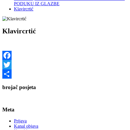
PODUKU IZ GLAZBE
Klavircrtić
Klavircrtić
Facebook
Twitter
Share
brojač posjeta
Meta
Prijava
Kanal objava