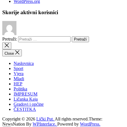
WordPress.org
Skorije aktivni korisnici
Pretraži:
Close
Naslovnica
Sport
Vjera
Mladi
HEP
Politika
IMPRESUM
Ličanka Kaja
Gradovi i općine
ČESTITKA
Copyright © 2026
Lički Put.
All rights reserved.Theme:
NewsNation By
WPInterface.
Powered by
WordPress.