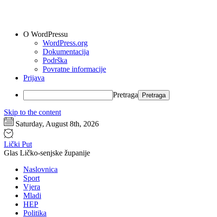
O WordPressu
WordPress.org
Dokumentacija
Podrška
Povratne informacije
Prijava
Pretraga
Skip to the content
Saturday, August 8th, 2026
Lički Put
Glas Ličko-senjske županije
Naslovnica
Sport
Vjera
Mladi
HEP
Politika