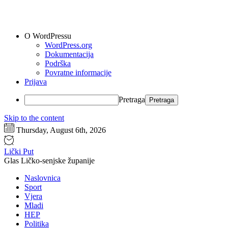
O WordPressu
WordPress.org
Dokumentacija
Podrška
Povratne informacije
Prijava
Pretraga
Skip to the content
Thursday, August 6th, 2026
Lički Put
Glas Ličko-senjske županije
Naslovnica
Sport
Vjera
Mladi
HEP
Politika