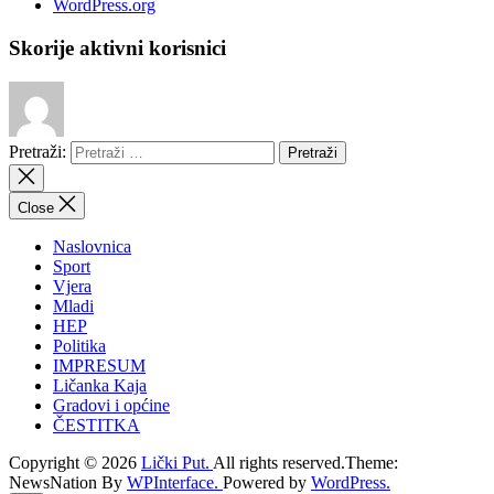
WordPress.org
Skorije aktivni korisnici
Pretraži:
Close
Naslovnica
Sport
Vjera
Mladi
HEP
Politika
IMPRESUM
Ličanka Kaja
Gradovi i općine
ČESTITKA
Copyright © 2026
Lički Put.
All rights reserved.Theme:
NewsNation By
WPInterface.
Powered by
WordPress.