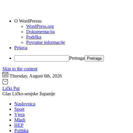
O WordPressu
WordPress.org
Dokumentacija
Podrška
Povratne informacije
Prijava
Pretraga
Skip to the content
Thursday, August 6th, 2026
Lički Put
Glas Ličko-senjske županije
Naslovnica
Sport
Vjera
Mladi
HEP
Politika