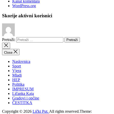
Kanal komentara
WordPress.org
Skorije aktivni korisnici
Pretraži:
Close
Naslovnica
Sport
Vjera
Mladi
HEP
Politika
IMPRESUM
Ličanka Kaja
Gradovi i općine
ČESTITKA
Copyright © 2026
Lički Put.
All rights reserved.Theme: