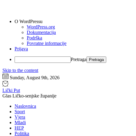
O WordPressu
WordPress.org
Dokumentacija
Podrška
Povratne informacije
Prijava
Pretraga
Skip to the content
Sunday, August 9th, 2026
Lički Put
Glas Ličko-senjske županije
Naslovnica
Sport
Vjera
Mladi
HEP
Politika