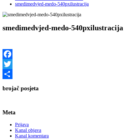
smedimedvjed-medo-540pxilustracija
smedimedvjed-medo-540pxilustracija
Facebook
Twitter
Share
brojač posjeta
Meta
Prijava
Kanal objava
Kanal komentara