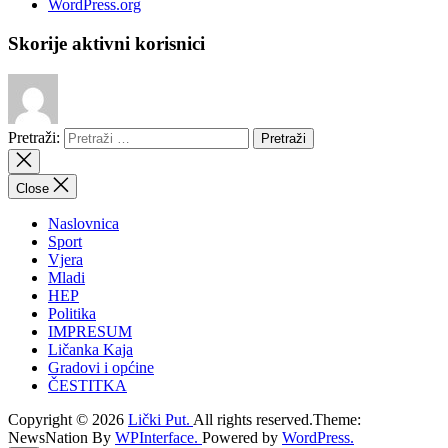
WordPress.org
Skorije aktivni korisnici
Pretraži:
Close
Naslovnica
Sport
Vjera
Mladi
HEP
Politika
IMPRESUM
Ličanka Kaja
Gradovi i općine
ČESTITKA
Copyright © 2026
Lički Put.
All rights reserved.Theme:
NewsNation By
WPInterface.
Powered by
WordPress.